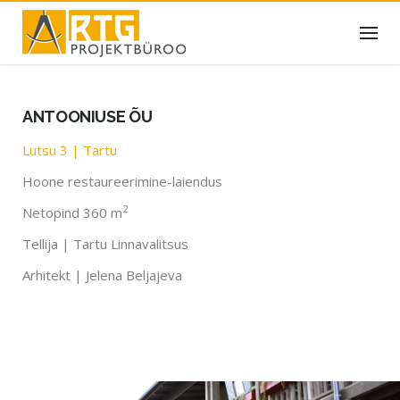
Skip
to
content
ANTOONIUSE ÕU
Lutsu 3 | Tartu
Hoone restaureerimine-laiendus
2
Netopind 360 m
Tellija | Tartu Linnavalitsus
Arhitekt | Jelena Beljajeva