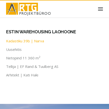
Skip
to
content
ESTIN WAREHOUSING LAOHOONE
Kadastiku 39b | Narva
Uusehitis
2
Netopind 11 360 m
Tellija | EF Rand & Tuulberg AS
Arhitekt | Kati Haki