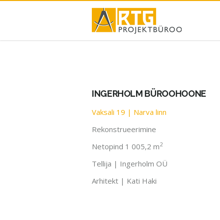
Skip
to
content
INGERHOLM BÜROOHOONE
Vaksali 19 | Narva linn
Rekonstrueerimine
2
Netopind 1 005,2 m
Tellija | Ingerholm OÜ
Arhitekt | Kati Haki