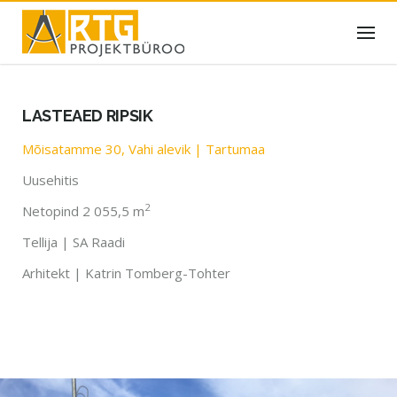
Skip
to
content
LASTEAED RIPSIK
Mõisatamme 30, Vahi alevik | Tartumaa
Uusehitis
2
Netopind 2 055,5 m
Tellija | SA Raadi
Arhitekt | Katrin Tomberg-Tohter