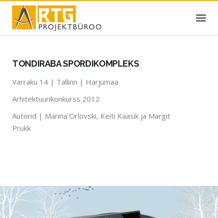
Skip
to
content
TONDIRABA SPORDIKOMPLEKS
Varraku 14 | Tallinn | Harjumaa
Arhitektuurikonkurss 2012
Autorid | Marina Orlovski, Keiti Kaasik ja Margit
Prükk